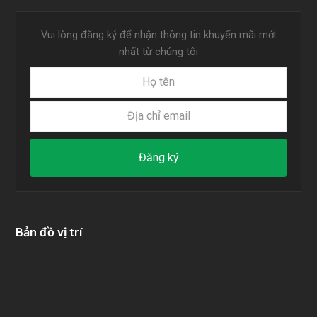
Vui lòng đăng ký để nhận thông tin khuyến mãi mới
nhất từ chúng tôi
Họ
Địa
tên
chỉ
email
Đăng ký
Bản đồ vị trí