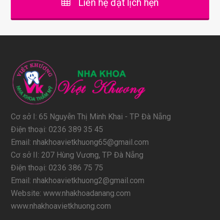
Liên hệ đặt lịch hẹn
Cơ sở I: 65 Nguyễn Thị Minh Khai - TP Đà Nẵng
Điện thoại: 0236 389 35 45
Email: nhakhoavietkhuong65@gmail.com
Cơ sở II: 207 Hùng Vương, TP Đà Nẵng
Điện thoại: 0236 386 75 75
Email: nhakhoavietkhuong2@gmail.com
Website: www.nhakhoadanang.com
www.nhakhoavietkhuong.com