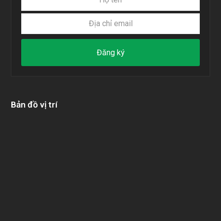
tên
chỉ
email
Đăng ký
Bản đồ vị trí