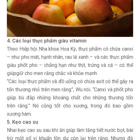
4. Các loại thực phẩm giàu vitamin
Theo Hiệp hội Nha khoa Hoa Kỳ, thực phẩm có chứa canxi
– như pho mát, hạnh nhân, rau lá xanh – và các thực phẩm
giàu phốt pho – chẳng hạn như thịt, trứng và cá – có thể
giúpgiữ cho men răng chắc và khỏe mạnh.
“Các loại thực phẩm và đồ uống có chứa axit có thể gây ra
tổn thương nhỏ trên men răng”, Wu nói. “Canxi và phốt pho
giúp bù đắp những khoáng chất cho những thương tổn
trên răng.” Nó cũng tốt cho xương, trong đó bao gồm
xương hàm.
5. Kẹo cao su
Nhai kẹo cao su sau khi ăn giúp làm tăng tiết nước bọt, bài
trừ một số vi khuẩn tồn dư còn lại trên răng. Nhưng đó