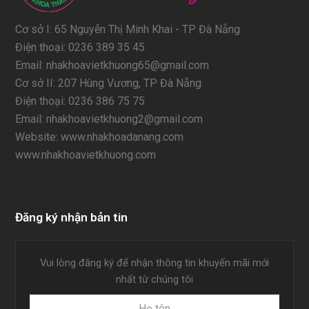
Cơ sở I: 65 Nguyễn Thị Minh Khai - TP Đà Nẵng
Điện thoại: 0236 389 35 45
Email: nhakhoavietkhuong65@gmail.com
Cơ sở II: 207 Hùng Vương, TP Đà Nẵng
Điện thoại: 0236 386 75 75
Email: nhakhoavietkhuong2@gmail.com
Website: www.nhakhoadanang.com
www.nhakhoavietkhuong.com
Đăng ký nhận bản tin
Vui lòng đăng ký để nhận thông tin khuyến mãi mới
nhất từ chúng tôi
Họ
Địa