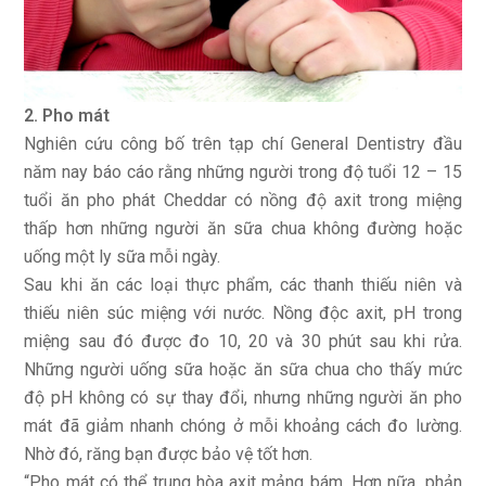
2. Pho mát
Nghiên cứu công bố trên tạp chí General Dentistry đầu
năm nay báo cáo rằng những người trong độ tuổi 12 – 15
tuổi ăn pho phát Cheddar có nồng độ axit trong miệng
thấp hơn những người ăn sữa chua không đường hoặc
uống một ly sữa mỗi ngày.
Sau khi ăn các loại thực phẩm, các thanh thiếu niên và
thiếu niên súc miệng với nước. Nồng độc axit, pH trong
miệng sau đó được đo 10, 20 và 30 phút sau khi rửa.
Những người uống sữa hoặc ăn sữa chua cho thấy mức
độ pH không có sự thay đổi, nhưng những người ăn pho
mát đã giảm nhanh chóng ở mỗi khoảng cách đo lường.
Nhờ đó, răng bạn được bảo vệ tốt hơn.
“Pho mát có thể trung hòa axit mảng bám. Hơn nữa, phản